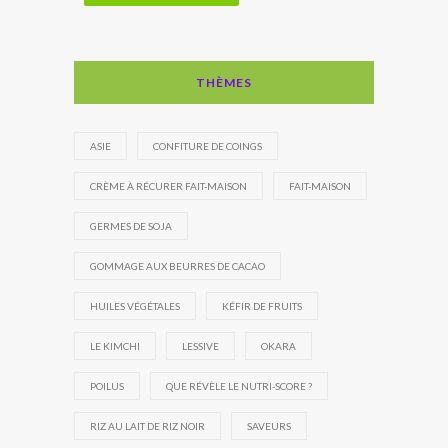
THÈMES
ASIE
CONFITURE DE COINGS
CRÈME À RÉCURER FAIT-MAISON
FAIT-MAISON
GERMES DE SOJA
GOMMAGE AUX BEURRES DE CACAO
HUILES VÉGÉTALES
KÉFIR DE FRUITS
LE KIMCHI
LESSIVE
OKARA
POILUS
QUE RÉVÈLE LE NUTRI-SCORE ?
RIZ AU LAIT DE RIZ NOIR
SAVEURS