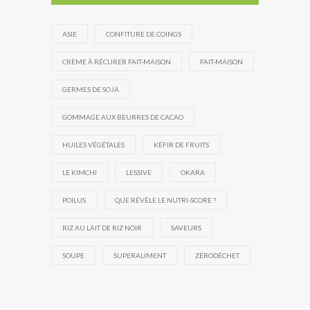
ASIE
CONFITURE DE COINGS
CRÈME À RÉCURER FAIT-MAISON
FAIT-MAISON
GERMES DE SOJA
GOMMAGE AUX BEURRES DE CACAO
HUILES VÉGÉTALES
KÉFIR DE FRUITS
LE KIMCHI
LESSIVE
OKARA
POILUS
QUE RÉVÈLE LE NUTRI-SCORE ?
RIZ AU LAIT DE RIZ NOIR
SAVEURS
SOUPE
SUPERALIMENT
ZÉRODÉCHET