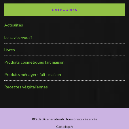
CATÉGORIES
Actualités
Le saviez-vous?
Livres
Produits cosmétiques fait maison
Produits ménagers faits maison
Recettes végétaliennes
© 2020 GenerationV. Tous droits réservés
Go to top