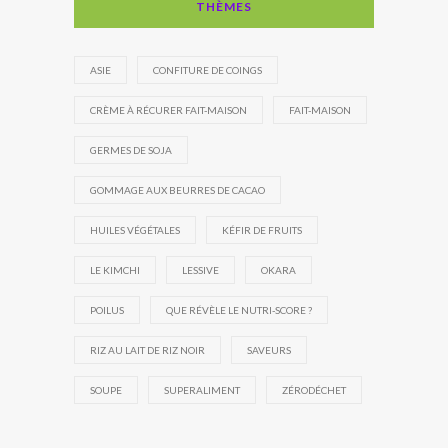
THÈMES
ASIE
CONFITURE DE COINGS
CRÈME À RÉCURER FAIT-MAISON
FAIT-MAISON
GERMES DE SOJA
GOMMAGE AUX BEURRES DE CACAO
HUILES VÉGÉTALES
KÉFIR DE FRUITS
LE KIMCHI
LESSIVE
OKARA
POILUS
QUE RÉVÈLE LE NUTRI-SCORE ?
RIZ AU LAIT DE RIZ NOIR
SAVEURS
SOUPE
SUPERALIMENT
ZÉRODÉCHET