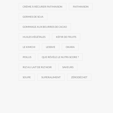
CRÈME À RÉCURER FAIT-MAISON
FAIT-MAISON
GERMES DE SOJA
GOMMAGE AUX BEURRES DE CACAO
HUILES VÉGÉTALES
KÉFIR DE FRUITS
LE KIMCHI
LESSIVE
OKARA
POILUS
QUE RÉVÈLE LE NUTRI-SCORE ?
RIZ AU LAIT DE RIZ NOIR
SAVEURS
SOUPE
SUPERALIMENT
ZÉRODÉCHET