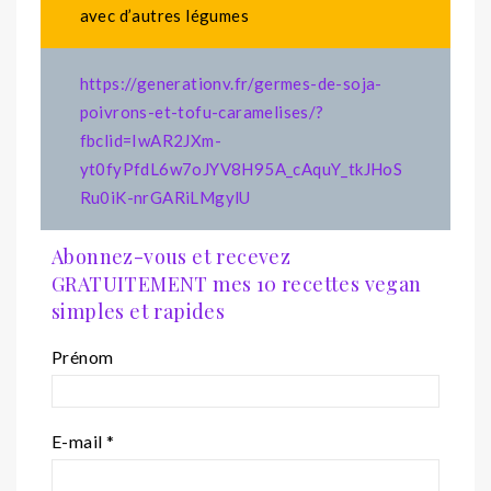
avec d’autres légumes
https://generationv.fr/germes-de-soja-
poivrons-et-tofu-caramelises/?
fbclid=IwAR2JXm-
yt0fyPfdL6w7oJYV8H95A_cAquY_tkJHoS
Ru0iK-nrGARiLMgylU
Abonnez-vous et recevez
GRATUITEMENT mes 10 recettes vegan
simples et rapides
Prénom
E-mail
*