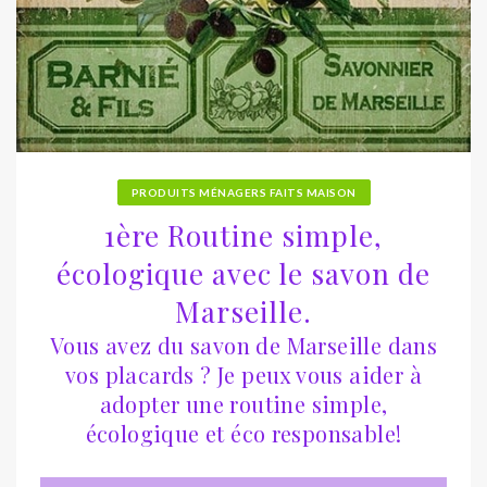
PRODUITS MÉNAGERS FAITS MAISON
1ère Routine simple,
écologique avec le savon de
Marseille.
Vous avez du savon de Marseille dans
vos placards ? Je peux vous aider à
adopter une routine simple,
écologique et éco responsable!