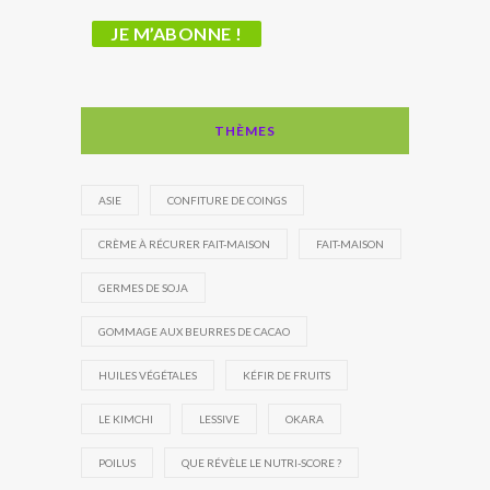
THÈMES
ASIE
CONFITURE DE COINGS
CRÈME À RÉCURER FAIT-MAISON
FAIT-MAISON
GERMES DE SOJA
GOMMAGE AUX BEURRES DE CACAO
HUILES VÉGÉTALES
KÉFIR DE FRUITS
LE KIMCHI
LESSIVE
OKARA
POILUS
QUE RÉVÈLE LE NUTRI-SCORE ?